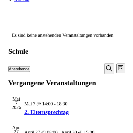
Es sind keine anstehenden Veranstaltungen vorhanden.
Schule
Veransta
Vera
Anstehende
Liste
Ansic
Suche
Datum
Suche
Navi
wählen.
Vergangene Veranstaltungen
und
Ansichten
Navigati
Mai
7
Mai 7 @ 14:00
-
18:30
2026
2. Elternsprechtag
Apr.
27
April 27 @ 08:00
-
April 30 @ 15:00