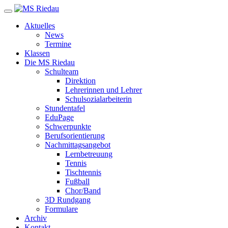
Aktuelles
News
Termine
Klassen
Die MS Riedau
Schulteam
Direktion
Lehrerinnen und Lehrer
Schulsozialarbeiterin
Stundentafel
EduPage
Schwerpunkte
Berufsorientierung
Nachmittagsangebot
Lernbetreuung
Tennis
Tischtennis
Fußball
Chor/Band
3D Rundgang
Formulare
Archiv
Kontakt