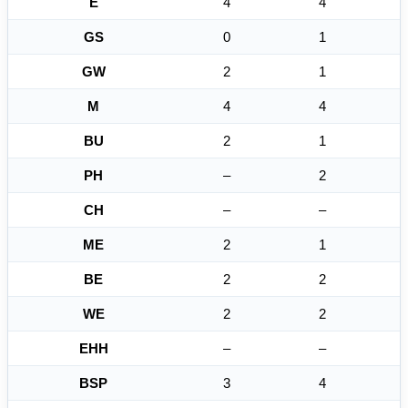
E
4
4
GS
0
1
GW
2
1
M
4
4
BU
2
1
PH
–
2
CH
–
–
ME
2
1
BE
2
2
WE
2
2
EHH
–
–
BSP
3
4