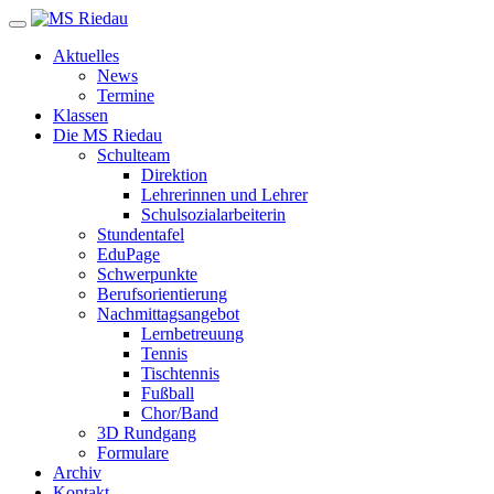
Aktuelles
News
Termine
Klassen
Die MS Riedau
Schulteam
Direktion
Lehrerinnen und Lehrer
Schulsozialarbeiterin
Stundentafel
EduPage
Schwerpunkte
Berufsorientierung
Nachmittagsangebot
Lernbetreuung
Tennis
Tischtennis
Fußball
Chor/Band
3D Rundgang
Formulare
Archiv
Kontakt