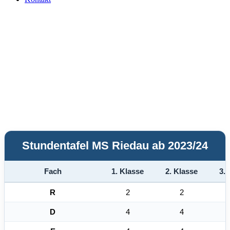
Stundentafel MS Riedau ab 2023/24
Fach
1. Klasse
2. Klasse
3. 
R
2
2
D
4
4